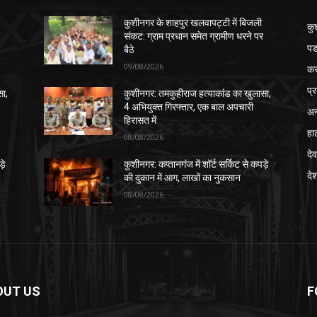
कुशीनगर के शाहपुर खलवापट्टी में बिजली
कु
र
संकट: ग्राम प्रधान समेत ग्रामीण धरने पर
पड
बैठे
09/08/2026
क
प्
सा,
कुशीनगर: तमकुहीराज हत्याकांड का खुलासा,
4 अभियुक्त गिरफ्तार, एक बाल अपचारी
अन
हिरासत में
हा
08/08/2026
देव
़े
कुशीनगर: कप्तानगंज में शॉर्ट सर्किट से कपड़े
दे
की दुकान में आग, लाखों का नुकसान
08/08/2026
OUT US
F