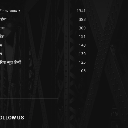
शीनगर समाचार
1341
रौना
383
सया
309
रदेश
151
्य
143
टा
130
रिया न्यूज़ हिन्दी
125
श
106
OLLOW US