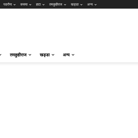
पडरौना
कसया
हाटा
तमकुहीराज
खड्डा
अन्य
तमकुहीराज
खड्डा
अन्य