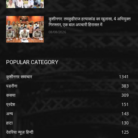
कुशीनगर: तमकुहीराज हत्याकांड का खुलासा, 4 अभियुक्त
गिरफ्तार, एक बाल अपचारी हिरासत में
08/08/2026
POPULAR CATEGORY
कुशीनगर समाचार
1341
पडरौना
383
कसया
309
प्रदेश
151
अन्य
143
हाटा
130
देवरिया न्यूज़ हिन्दी
125