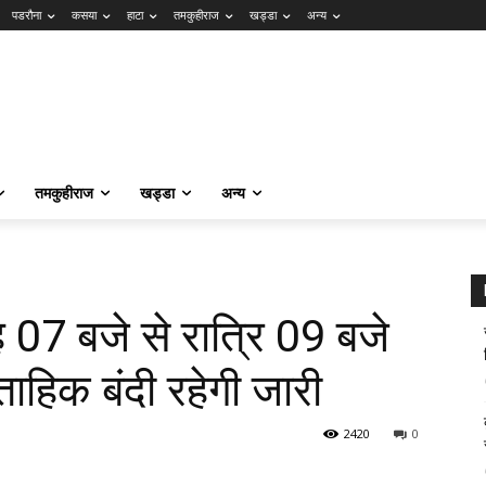
पडरौना
कसया
हाटा
तमकुहीराज
खड्डा
अन्य
तमकुहीराज
खड्डा
अन्य
बह 07 बजे से रात्रि 09 बजे
्ताहिक बंदी रहेगी जारी
2420
0