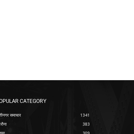
OPULAR CATEGORY
शीनगर समाचार
1341
रौना
383
सया
309