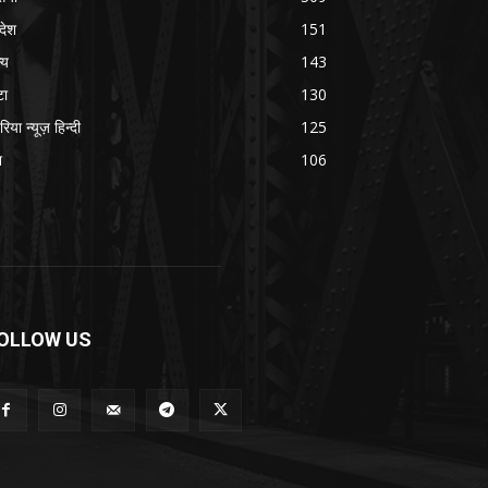
रदेश
151
्य
143
टा
130
रिया न्यूज़ हिन्दी
125
श
106
OLLOW US