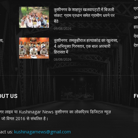
प्
कुशीनगर के शाहपुर खलवापट्टी में बिजली
र
संकट: ग्राम प्रधान समेत ग्रामीण धरने पर
अन
बैठे
हा
09/08/2026
देव
सा,
कुशीनगर: तमकुहीराज हत्याकांड का खुलासा,
दे
4 अभियुक्त गिरफ्तार, एक बाल अपचारी
हिरासत में
08/08/2026
OUT US
F
गर लाइव या Kushinagar News कुशीनगर का लोकप्रिय डिजिटल न्यूज़
ल, जो विगत 2016 से संचलित है।
act us:
kushinagarnews@gmail.com