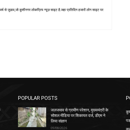
 से जुडाव,जो कुशीनगर लोकप्रिय न्यूज़ साइट है.जहा प्रतिदिन हजारों लोग साइट पर
POPULAR POSTS
P
े
जलजमाव से ग्रामीण परेशान, मुख्यमंत्री के
कु
सोशल मीडिया पर शिकायत दर्ज, डीएम ने
पड
लिया संज्ञान
09/08/2026
क