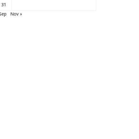
31
Sep
Nov »