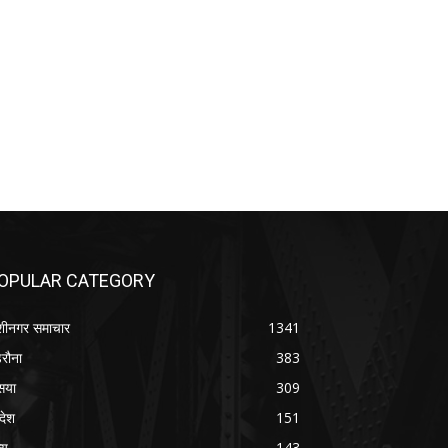
OPULAR CATEGORY
शीनगर समाचार
1341
रौना
383
सया
309
रदेश
151
्य
143