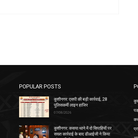
POPULAR POSTS
P
कुशीनगर: एसपी की बड़ी कार्रवाई, 28
कु
पुलिसकर्मी लाइन हाजिर
पड
07/08/2026
क
प्
कुशीनगर: कसया थाने में दो सिपाहियों पर
सख्त कार्रवाई के बाद डीआईजी ने किया
अन