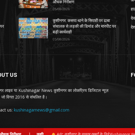
औचक निरीक्षण
हा
05/08/2026
देव
कुशीनगर: कसया थाने के सिपाही पर ढाबा
 पर
संचालक से लड़की की डिमांड और मारपीट पर
दे
बड़ी कार्यवाही
05/08/2026
OUT US
F
गर लाइव या Kushinagar News कुशीनगर का लोकप्रिय डिजिटल न्यूज़
ल, जो विगत 2016 से संचलित है।
act us:
kushinagarnews@gmail.com
्षण
|
कुशीनगर: कसया थाने के सिपाही पर ढाबा संचालक से लड़की की डिमांड और मारप
Adt: कुशीनगर के प्रमुख़ खबरों के लिये Kushinagar N