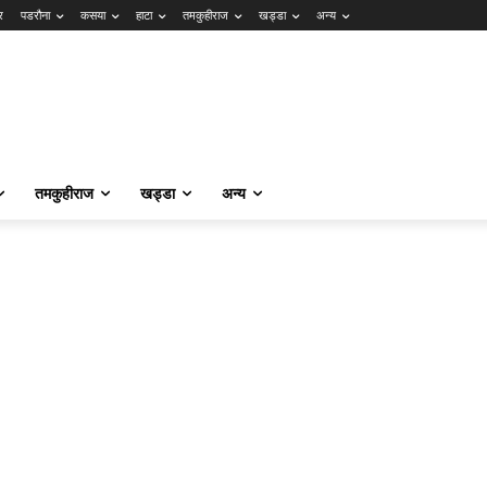
र
पडरौना
कसया
हाटा
तमकुहीराज
खड्डा
अन्य
तमकुहीराज
खड्डा
अन्य