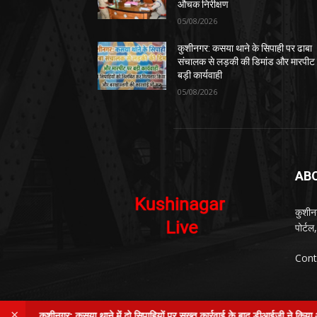
औचक निरीक्षण
05/08/2026
कुशीनगर: कसया थाने के सिपाही पर ढाबा
संचालक से लड़की की डिमांड और मारपीट
बड़ी कार्यवाही
05/08/2026
AB
कुशीन
पोर्ट
Cont
×
कुशीनगर: कसया थाने में दो सिपाहियों पर सख्त कार्रवाई के बाद डीआईजी ने किया औचक निरीक
© Kushinagar Live - 2022