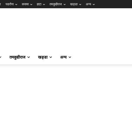
र
पडरौना
कसया
हाटा
तमकुहीराज
खड्डा
अन्य
तमकुहीराज
खड्डा
अन्य