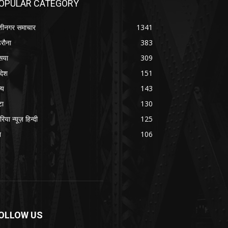
OPULAR CATEGORY
शीनगर समाचार
1341
रौना
383
सया
309
रदेश
151
्य
143
टा
130
रिया न्यूज़ हिन्दी
125
श
106
OLLOW US