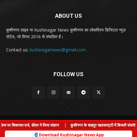
ABOUT US
कुशीनगर लाइव या Kushinagar News कुशीनगर का लोकप्रिय डिजिटल न्यूज़
पोर्टल, जो विगत 2016 से संचलित है।
Contact us:
kushinagarnews@gmail.com
FOLLOW US
© Kushinagar Live - 2022
×
ा पर शिकायत दर्ज, डीएम ने लिया संज्ञान
|
कुशीनगर के शाहपुर खलवापट्टी में बिजली संकट: ग्रा
Home
About us
Privacy Policy
Contact us
Download Kushinagar News App