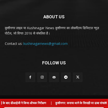
ABOUT US
कुशीनगर लाइव या Kushinagar News कुशीनगर का लोकप्रिय डिजिटल न्यूज़
पोर्टल, जो विगत 2016 से संचलित है।
Contact us:
kushinagarnews@gmail.com
FOLLOW US
© Kushinagar Live - 2022
×
ई के बाद डीआईजी ने किया औचक निरीक्षण
|
कुशीनगर: कसया थाने के सिपाही पर ढाबा संचालक से 