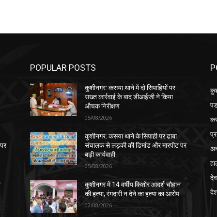
POPULAR POSTS
P
कुशीनगर: कसया थाने में दो सिपाहियों पर
कु
सख्त कार्रवाई के बाद डीआईजी ने किया
पड
औचक निरीक्षण
05/08/2026
क
प्
कुशीनगर: कसया थाने के सिपाही पर ढाबा
 पर
संचालक से लड़की की डिमांड और मारपीट पर
अन
बड़ी कार्यवाही
हा
05/08/2026
देव
न
कुशीनगर में 14 वर्षीय किशोर आदर्श चौहान
दे
की हत्या, रंगदारी न देने का हत्या का आरोप
02/08/2026