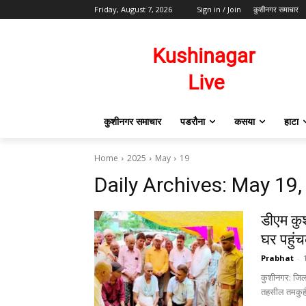
Friday, August 7, 2026
Sign in / Join
कुशीनगर समाचार
कुशीनगर समाचार
पडरौना
कसया
हाटा
Home
2025
May
19
Daily Archives: May 19
डीएम कु
घर पहुंच
Prabhat
-
कुशीनगर: जिला
तहसील तमकुहीर