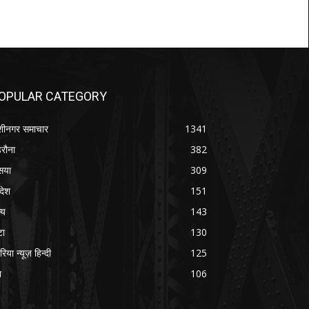
OPULAR CATEGORY
शीनगर समाचार
1341
रौना
382
सया
309
रदेश
151
्य
143
टा
130
रिया न्यूज़ हिन्दी
125
श
106