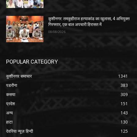
कुशीनगर: तमकुहीराज हत्याकांड का खुलासा, 4 अभियुक्त
गिरफ्तार, एक बाल अपचारी हिरासत में
08/08/2026
POPULAR CATEGORY
कुशीनगर समाचार
1341
पडरौना
383
कसया
309
प्रदेश
151
अन्य
143
हाटा
130
देवरिया न्यूज़ हिन्दी
125