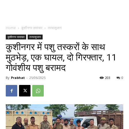
Home
कुशीनगर समाचार
तरयासुजान
कुशीनगर समाचार
तरयासुजान
कुशीनगर में पशु तस्करों के साथ
मुठभेड़, एक घायल, दो गिरफ्तार, 11
गोवंशीय पशु बरामद
By
Prabhat
-
25/06/2025
203
0