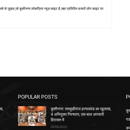
 से जुडाव,जो कुशीनगर लोकप्रिय न्यूज़ साइट है.जहा प्रतिदिन हजारों लोग साइट पर
POPULAR POSTS
P
सा,
कुशीनगर: तमकुहीराज हत्याकांड का खुलासा,
कु
4 अभियुक्त गिरफ्तार, एक बाल अपचारी
पड
हिरासत में
08/08/2026
क