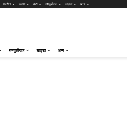
पडरौना
कसया
हाटा
तमकुहीराज
खड्डा
अन्य
तमकुहीराज
खड्डा
अन्य