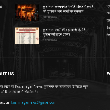
प्
़े
कुशीनगर: कप्तानगंज में शॉर्ट सर्किट से कपड़े
की दुकान में आग, लाखों का नुकसान
अन
08/08/2026
हा
देव
कुशीनगर: एसपी की बड़ी कार्रवाई, 28
पुलिसकर्मी लाइन हाजिर
दे
07/08/2026
OUT US
F
गर लाइव या Kushinagar News कुशीनगर का लोकप्रिय डिजिटल न्यूज़
ल, जो विगत 2016 से संचलित है।
act us:
kushinagarnews@gmail.com