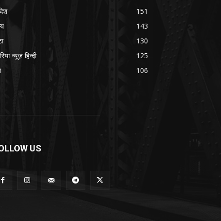
रदेश
151
्य
143
टा
130
रिया न्यूज़ हिन्दी
125
श
106
OLLOW US