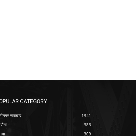
OPULAR CATEGORY
शीनगर समाचार
1341
रौना
383
सया
309