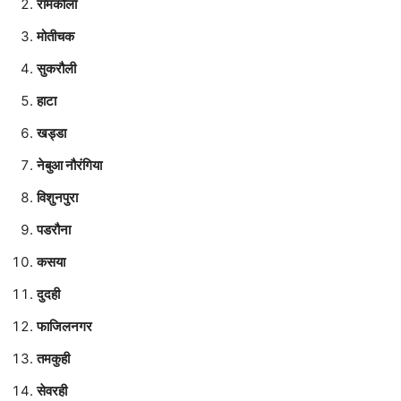
रामकोला
मोतीचक
सुकरौली
हाटा
खड्डा
नेबुआ नौरंगिया
विशुनपुरा
पडरौना
कसया
दुदही
फाजिलनगर
तमकुही
सेवरही