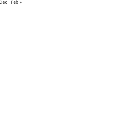
 Dec
Feb »