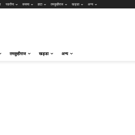
र
पडरौना
कसया
हाटा
तमकुहीराज
खड्डा
अन्य
तमकुहीराज
खड्डा
अन्य