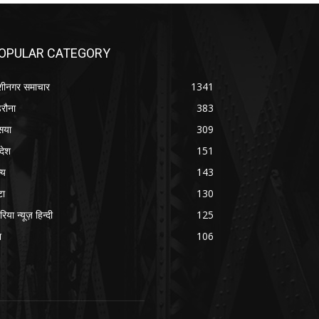
OPULAR CATEGORY
शीनगर समाचार
1341
रौना
383
सया
309
रदेश
151
्य
143
टा
130
रिया न्यूज़ हिन्दी
125
श
106