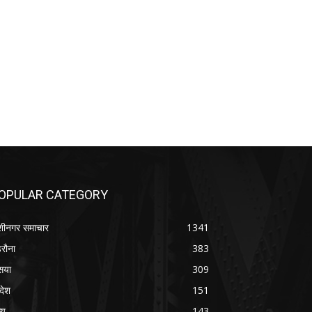
OPULAR CATEGORY
शीनगर समाचार
1341
रौना
383
सया
309
रदेश
151
्य
143