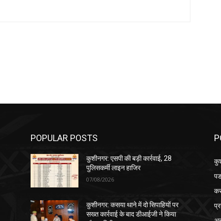
POPULAR POSTS
P
कुशीनगर: एसपी की बड़ी कार्रवाई, 28
कु
पुलिसकर्मी लाइन हाजिर
पड
07/08/2026
क
प्
कुशीनगर: कसया थाने में दो सिपाहियों पर
सख्त कार्रवाई के बाद डीआईजी ने किया
अन