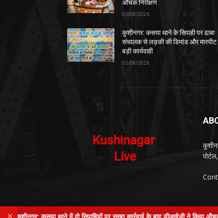
औचक निरीक्षण
05/08/2026
कुशीनगर: कसया थाने के सिपाही पर ढाबा
संचालक से लड़की की डिमांड और मारपीट
बड़ी कार्यवाही
05/08/2026
AB
कुशीन
पोर्ट
Cont
×
नगर: कसया थाने में दो सिपाहियों पर सख्त कार्रवाई के बाद डीआईजी ने किया औचक निरीक्षण
© Kushinagar Live - 2022