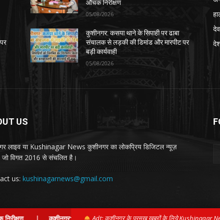
औचक निरीक्षण
हा
05/08/2026
देव
कुशीनगर: कसया थाने के सिपाही पर ढाबा
 पर
संचालक से लड़की की डिमांड और मारपीट पर
दे
बड़ी कार्यवाही
05/08/2026
OUT US
F
गर लाइव या Kushinagar News कुशीनगर का लोकप्रिय डिजिटल न्यूज़
ल, जो विगत 2016 से संचलित है।
act us:
kushinagarnews@gmail.com
|
कुशीनगर: कसया थाने के सिपाही पर ढाबा संचालक से लड़की की डिमांड और मारपीट पर
Adt: कुशीनगर के प्रमुख़ खबरों के लिये Kushinagar N