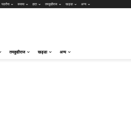
पडरौना
कसया
हाटा
तमकुहीराज
खड्डा
अन्य
तमकुहीराज
खड्डा
अन्य