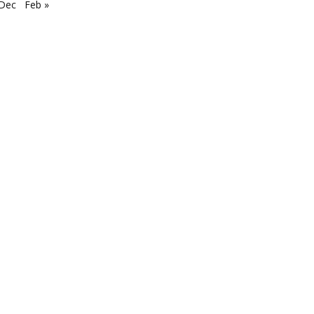
 Dec
Feb »