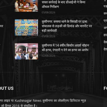
सख्त कार्रवाई के बाद डीआईजी ने किया
पड
औचक निरीक्षण
05/08/2026
क
प्
कुशीनगर: कसया थाने के सिपाही पर ढाबा
 पर
संचालक से लड़की की डिमांड और मारपीट पर
अन
बड़ी कार्यवाही
हा
05/08/2026
देव
न
कुशीनगर में 14 वर्षीय किशोर आदर्श चौहान
दे
की हत्या, रंगदारी न देने का हत्या का आरोप
02/08/2026
OUT US
F
गर लाइव या Kushinagar News कुशीनगर का लोकप्रिय डिजिटल न्यूज़
ल, जो विगत 2016 से संचलित है।