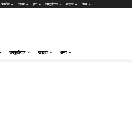
पडरौना
कसया
हाटा
तमकुहीराज
खड्डा
अन्य
तमकुहीराज
खड्डा
अन्य