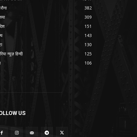
रौना
382
सया
309
रदेश
151
्य
143
टा
130
रिया न्यूज़ हिन्दी
125
श
106
OLLOW US