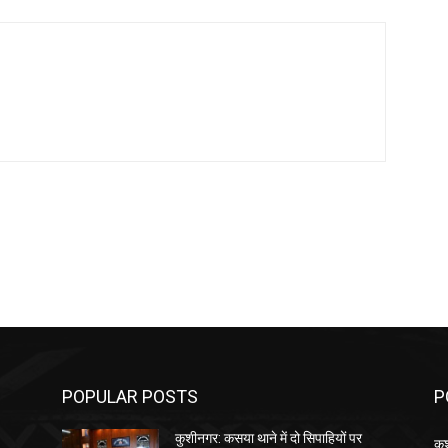
POPULAR POSTS
P
कुशीनगर: कसया थाने में दो सिपाहियों पर
कु