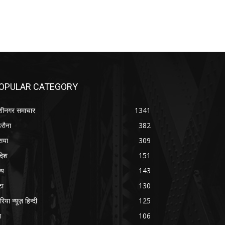
OPULAR CATEGORY
शीनगर समाचार
1341
रौना
382
सया
309
रदेश
151
्य
143
टा
130
रिया न्यूज़ हिन्दी
125
श
106