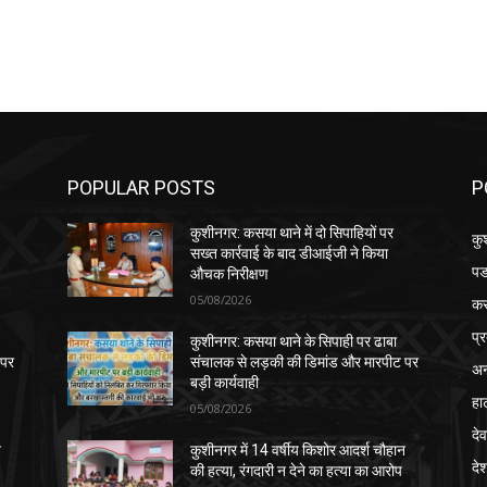
POPULAR POSTS
P
कुशीनगर: कसया थाने में दो सिपाहियों पर
कु
सख्त कार्रवाई के बाद डीआईजी ने किया
पड
औचक निरीक्षण
05/08/2026
क
प्
कुशीनगर: कसया थाने के सिपाही पर ढाबा
 पर
संचालक से लड़की की डिमांड और मारपीट पर
अन
बड़ी कार्यवाही
हा
05/08/2026
देव
न
कुशीनगर में 14 वर्षीय किशोर आदर्श चौहान
दे
की हत्या, रंगदारी न देने का हत्या का आरोप