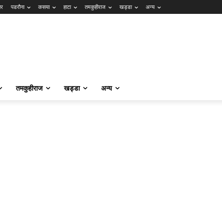
ार
पडरौना
कसया
हाटा
तमकुहीराज
खड्डा
अन्य
तमकुहीराज
खड्डा
अन्य