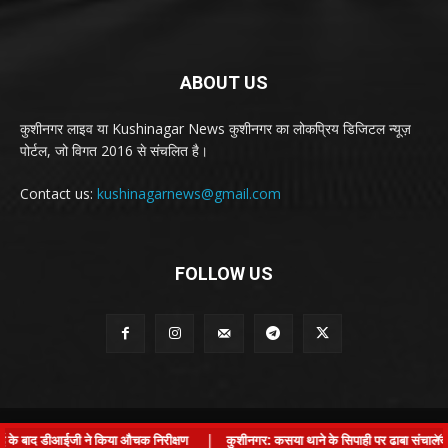
ABOUT US
कुशीनगर लाइव या Kushinagar News कुशीनगर का लोकप्रिय डिजिटल न्यूज़
पोर्टल, जो विगत 2016 से संचलित है।
Contact us:
kushinagarnews@gmail.com
FOLLOW US
© Kushinagar Live - 2022
×
ई के बाद डीआईजी ने किया औचक निरीक्षण
|
कुशीनगर: कसया थाने के सिपाही पर ढाबा संचालक से 