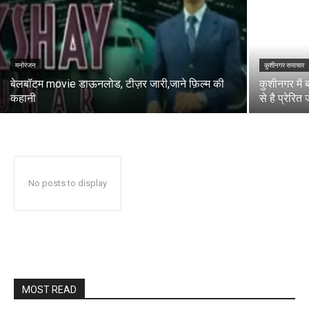
मनोरंजन
कुशीनगर समाचार
बेलबॉटम movie डाऊनलोड, टीज़र जारी,जाने फ़िल्म की
कुशीनगर मे
कहानी
से है प्रेरि
No posts to display
MOST READ