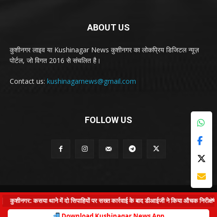
ABOUT US
कुशीनगर लाइव या Kushinagar News कुशीनगर का लोकप्रिय डिजिटल न्यूज़
पोर्टल, जो विगत 2016 से संचलित है।
Contact us:
kushinagarnews@gmail.com
FOLLOW US
© Kushinagar Live - 2022
×
ुशीनगर: कसया थाने में दो सिपाहियों पर सख्त कार्रवाई के बाद डीआईजी ने किया औचक निरीक्षण
|
Home
About us
Privacy Policy
Contact us
Download Kushinagar News App