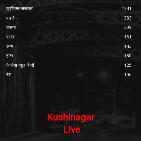
कुशीनगर समाचार
1341
पडरौना
383
कसया
309
प्रदेश
151
अन्य
143
हाटा
130
देवरिया न्यूज़ हिन्दी
125
देश
106