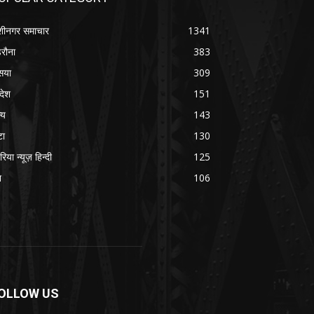
शीनगर समाचार
1341
रौना
383
सया
309
रदेश
151
्य
143
टा
130
रिया न्यूज़ हिन्दी
125
श
106
OLLOW US