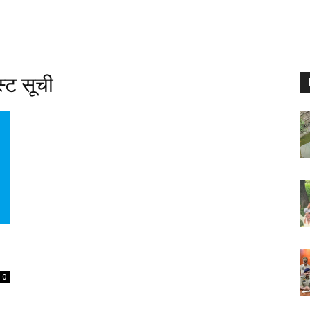
्ट सूची
0