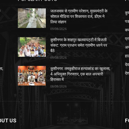
े
जलजमाव से ग्रामीण परेशान, मुख्यमंत्री के
कु
सोशल मीडिया पर शिकायत दर्ज, डीएम ने
पड
लिया संज्ञान
09/08/2026
क
प्
कुशीनगर के शाहपुर खलवापट्टी में बिजली
र
संकट: ग्राम प्रधान समेत ग्रामीण धरने पर
अन
बैठे
हा
09/08/2026
देव
सा,
कुशीनगर: तमकुहीराज हत्याकांड का खुलासा,
दे
4 अभियुक्त गिरफ्तार, एक बाल अपचारी
हिरासत में
08/08/2026
OUT US
F