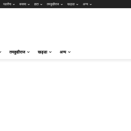
पडरौना
कसया
हाटा
तमकुहीराज
खड्डा
अन्य
तमकुहीराज
खड्डा
अन्य