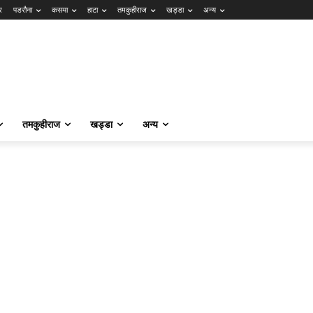
र
पडरौना
कसया
हाटा
तमकुहीराज
खड्डा
अन्य
तमकुहीराज
खड्डा
अन्य