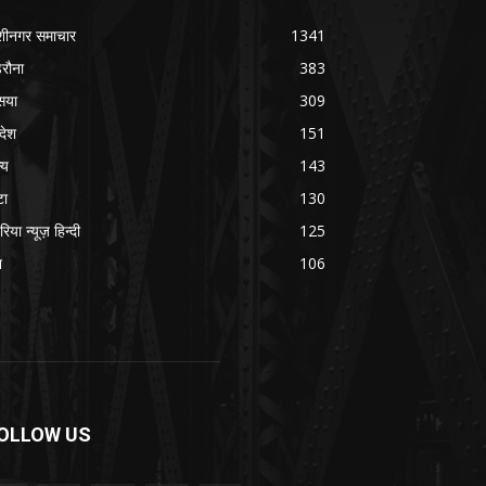
शीनगर समाचार
1341
रौना
383
सया
309
रदेश
151
्य
143
टा
130
रिया न्यूज़ हिन्दी
125
श
106
OLLOW US