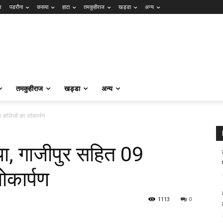
र
पडरौना
कसया
हाटा
तमकुहीराज
खड्डा
अन्य
तमकुहीराज
खड्डा
अन्य
ल कॉलेजों का लोकार्पण
िया, गाजीपुर सहित 09
ोकार्पण
1113
0