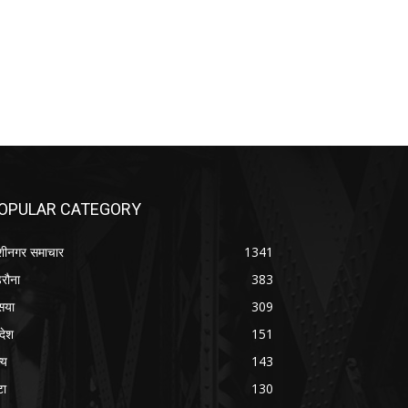
OPULAR CATEGORY
शीनगर समाचार
1341
रौना
383
सया
309
रदेश
151
्य
143
टा
130