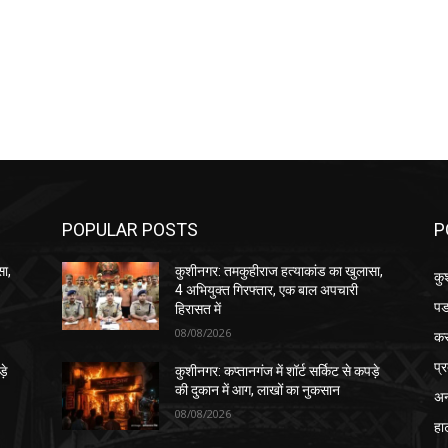
POPULAR POSTS
P
सा,
कुशीनगर: तमकुहीराज हत्याकांड का खुलासा,
कु
4 अभियुक्त गिरफ्तार, एक बाल अपचारी
पड
हिरासत में
08/08/2026
क
प्
़े
कुशीनगर: कप्तानगंज में शॉर्ट सर्किट से कपड़े
की दुकान में आग, लाखों का नुकसान
अन
08/08/2026
हा