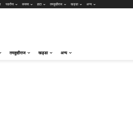
र
पडरौना
कसया
हाटा
तमकुहीराज
खड्डा
अन्य
तमकुहीराज
खड्डा
अन्य