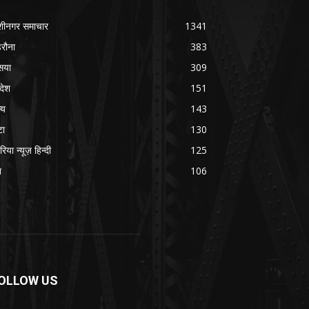
शीनगर समाचार
1341
रौना
383
सया
309
रदेश
151
्य
143
टा
130
रिया न्यूज़ हिन्दी
125
श
106
OLLOW US