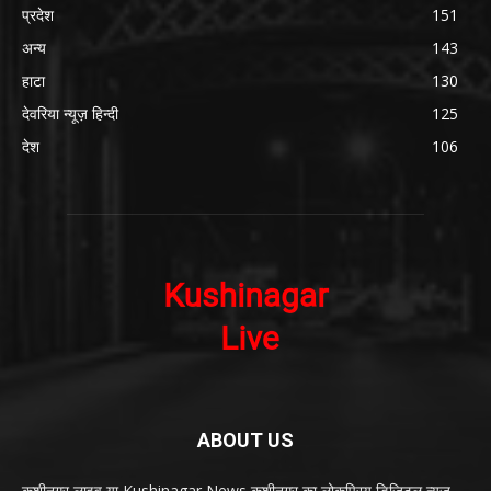
प्रदेश
151
अन्य
143
हाटा
130
देवरिया न्यूज़ हिन्दी
125
देश
106
ABOUT US
कुशीनगर लाइव या Kushinagar News कुशीनगर का लोकप्रिय डिजिटल न्यूज़