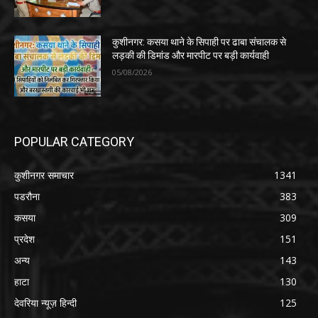
कुशीनगर: कसया थाने के सिपाही पर ढाबा संचालक से
लड़की की डिमांड और मारपीट पर बड़ी कार्यवाही
05/08/2026
POPULAR CATEGORY
कुशीनगर समाचार
1341
पडरौना
383
कसया
309
प्रदेश
151
अन्य
143
हाटा
130
देवरिया न्यूज़ हिन्दी
125