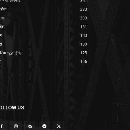
शीनगर समाचार
1341
रौना
383
सया
309
रदेश
151
्य
143
टा
130
रिया न्यूज़ हिन्दी
125
श
106
OLLOW US