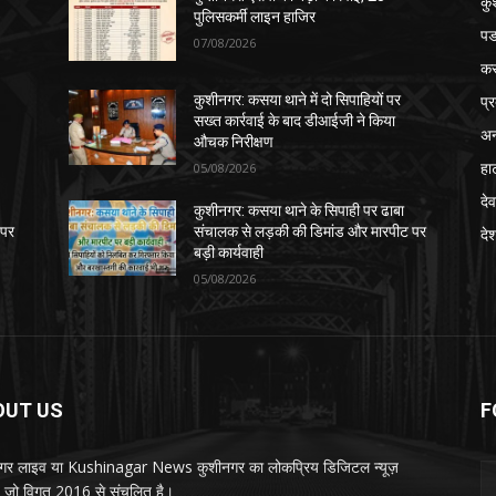
कु
पुलिसकर्मी लाइन हाजिर
पड
07/08/2026
क
प्
कुशीनगर: कसया थाने में दो सिपाहियों पर
सख्त कार्रवाई के बाद डीआईजी ने किया
अन
औचक निरीक्षण
हा
05/08/2026
देव
कुशीनगर: कसया थाने के सिपाही पर ढाबा
 पर
संचालक से लड़की की डिमांड और मारपीट पर
दे
बड़ी कार्यवाही
05/08/2026
OUT US
F
गर लाइव या Kushinagar News कुशीनगर का लोकप्रिय डिजिटल न्यूज़
ल, जो विगत 2016 से संचलित है।