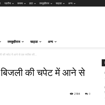
र
पडरौना
कसया
हाटा
तमकुहीराज
खड्डा
अन्य
तमकुहीराज
खड्डा
अन्य
की चपेट में आने से एक व्यक्ति की...
बिजली की चपेट में आने से
2184
0