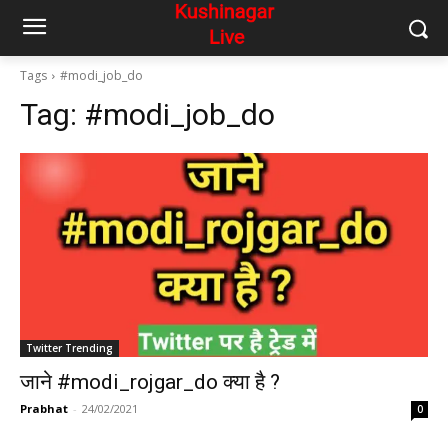
Tags
#modi_job_do
Tag:
#modi_job_do
Twitter Trending
जाने #modi_rojgar_do क्या है ?
Prabhat
-
24/02/2021
0