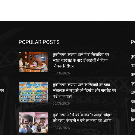
POPULAR POSTS
P
कुशीनगर: कसया थाने में दो सिपाहियों पर
कु
सख्त कार्रवाई के बाद डीआईजी ने किया
पड
औचक निरीक्षण
05/08/2026
क
प्
कुशीनगर: कसया थाने के सिपाही पर ढाबा
 पर
संचालक से लड़की की डिमांड और मारपीट पर
अन
बड़ी कार्यवाही
हा
05/08/2026
देव
न
कुशीनगर में 14 वर्षीय किशोर आदर्श चौहान
दे
की हत्या, रंगदारी न देने का हत्या का आरोप
02/08/2026