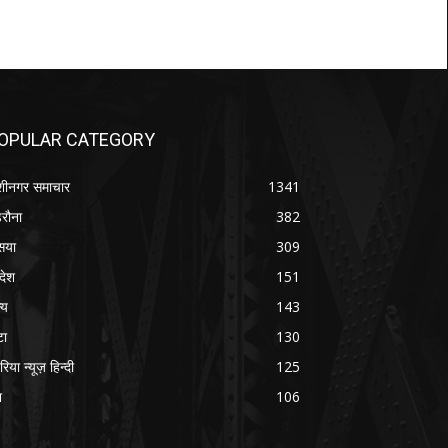
OPULAR CATEGORY
शीनगर समाचार
1341
रौना
382
सया
309
रदेश
151
्य
143
टा
130
रिया न्यूज़ हिन्दी
125
श
106