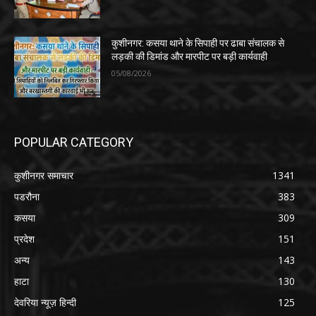
कुशीनगर: कसया थाने के सिपाही पर ढाबा संचालक से
लड़की की डिमांड और मारपीट पर बड़ी कार्यवाही
05/08/2026
POPULAR CATEGORY
कुशीनगर समाचार
1341
पडरौना
383
कसया
309
प्रदेश
151
अन्य
143
हाटा
130
देवरिया न्यूज़ हिन्दी
125