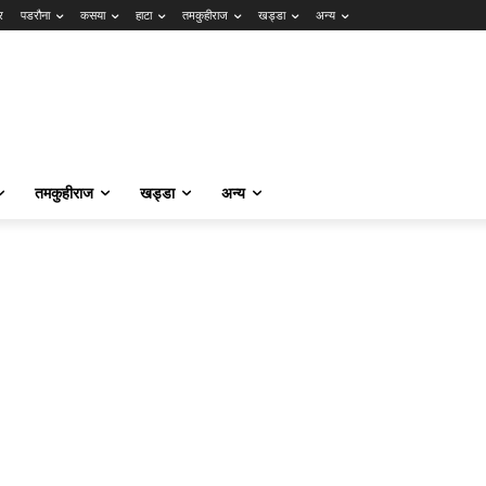
र
पडरौना
कसया
हाटा
तमकुहीराज
खड्डा
अन्य
तमकुहीराज
खड्डा
अन्य