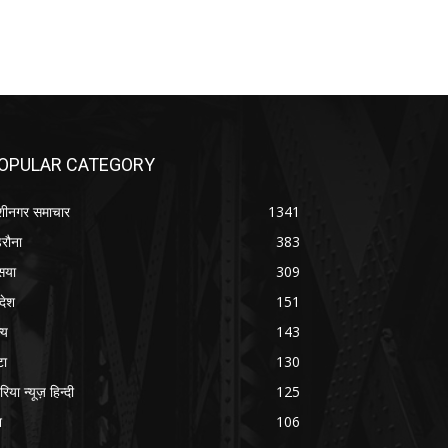
OPULAR CATEGORY
शीनगर समाचार
1341
रौना
383
सया
309
रदेश
151
्य
143
टा
130
रिया न्यूज़ हिन्दी
125
श
106