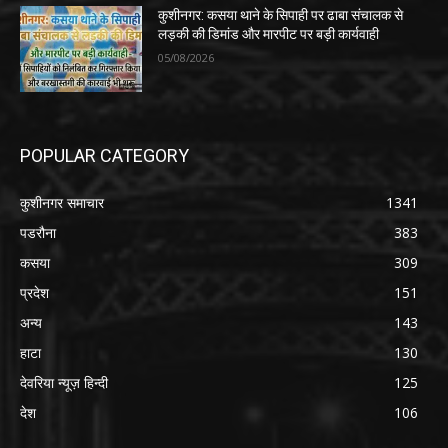
कुशीनगर: कसया थाने के सिपाही पर ढाबा संचालक से
लड़की की डिमांड और मारपीट पर बड़ी कार्यवाही
05/08/2026
POPULAR CATEGORY
कुशीनगर समाचार
1341
पडरौना
383
कसया
309
प्रदेश
151
अन्य
143
हाटा
130
देवरिया न्यूज़ हिन्दी
125
देश
106