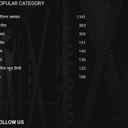
रौना
383
सया
309
रदेश
151
्य
143
टा
130
रिया न्यूज़ हिन्दी
125
श
106
OLLOW US