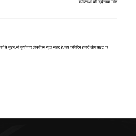
 से जुडाव,जो कुशीनगर लोकप्रिय न्यूज़ साइट है.जहा प्रतिदिन हजारों लोग साइट पर
POPULAR POSTS
P
कुशीनगर: एसपी की बड़ी कार्रवाई, 28
कु
पुलिसकर्मी लाइन हाजिर