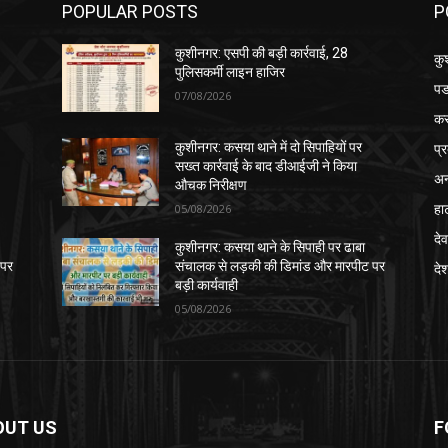
पड
07/08/2026
क
प्
कुशीनगर: कसया थाने में दो सिपाहियों पर
सख्त कार्रवाई के बाद डीआईजी ने किया
अन
औचक निरीक्षण
हा
05/08/2026
देव
कुशीनगर: कसया थाने के सिपाही पर ढाबा
 पर
संचालक से लड़की की डिमांड और मारपीट पर
दे
बड़ी कार्यवाही
05/08/2026
OUT US
F
गर लाइव या Kushinagar News कुशीनगर का लोकप्रिय डिजिटल न्यूज़
ल, जो विगत 2016 से संचलित है।