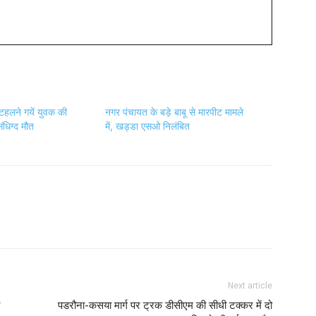
 टहलने गयें युवक की
नगर पंचायत के बड़े बाबू से मारपीट मामले
ंधिग्द मौत
में, खड्डा एसओ निलंबित
Next article
पडरौना-कसया मार्ग पर ट्रक डीसीएम की सीधी टक्कर में दो
व्यक्तिओ की दर्दनाक मौत