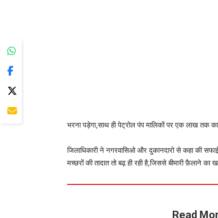
मिली जानकारी के अनुसार पडरौना नगर में सुबह जिलाधिकारी 
दरबार रोड, धर्मशाला रोड, कोतवाली रोड, रेलवे रोड, राम
तथा डीएम ने सड़क किनारे कूड़ा और गंदगी फैला रहे दुकानदारो
जुर्माना भरना पड़ेगा जिसमे छोटे दुकानदारों को 15 व बडे क
का जुर्माना लगाया जाएगा.
जिलाधिकारी ने नगरवासिओ और दुकानदारो से कहा की सफाई अभ
मच्छरों की तादात तो बढ़ ही रही है,जिससे बीमारी फ़ैलाने का ख
Read Mor