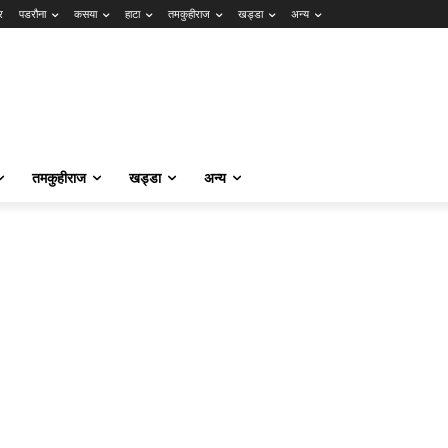
र
पडरौना
कसया
हाटा
तमकुहीराज
खड्डा
अन्य
तमकुहीराज
खड्डा
अन्य