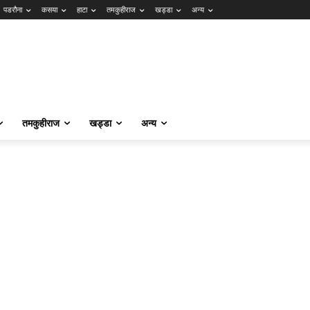
पडरौना
कसया
हाटा
तमकुहीराज
खड्डा
अन्य
तमकुहीराज
खड्डा
अन्य