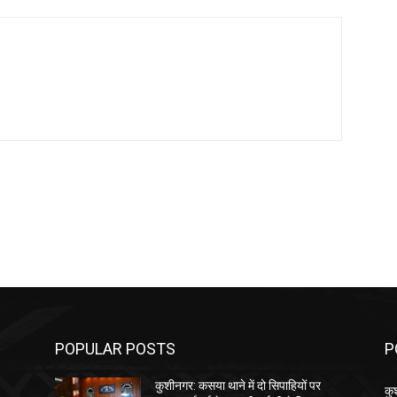
POPULAR POSTS
P
कुशीनगर: कसया थाने में दो सिपाहियों पर
कु