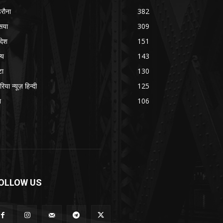
रौना
382
सया
309
रदेश
151
्य
143
टा
130
रिया न्यूज़ हिन्दी
125
श
106
OLLOW US