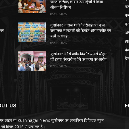
सख्त कार्रवाई के बाद डीआईजी ने किया
पड
औचक निरीक्षण
05/08/2026
क
प्
कुशीनगर: कसया थाने के सिपाही पर ढाबा
 पर
संचालक से लड़की की डिमांड और मारपीट पर
अन
बड़ी कार्यवाही
हा
05/08/2026
देव
न
कुशीनगर में 14 वर्षीय किशोर आदर्श चौहान
दे
की हत्या, रंगदारी न देने का हत्या का आरोप
02/08/2026
OUT US
F
गर लाइव या Kushinagar News कुशीनगर का लोकप्रिय डिजिटल न्यूज़
ल, जो विगत 2016 से संचलित है।