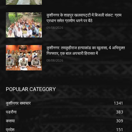
कुशीनगर के शाहपुर खलवापट्टी में बिजली संकट: ग्राम
प्रधान समेत ग्रामीण धरने पर बैठे
09/08/2026
कुशीनगर: तमकुहीराज हत्याकांड का खुलासा, 4 अभियुक्त
गिरफ्तार, एक बाल अपचारी हिरासत में
08/08/2026
POPULAR CATEGORY
कुशीनगर समाचार
1341
पडरौना
383
कसया
309
प्रदेश
151