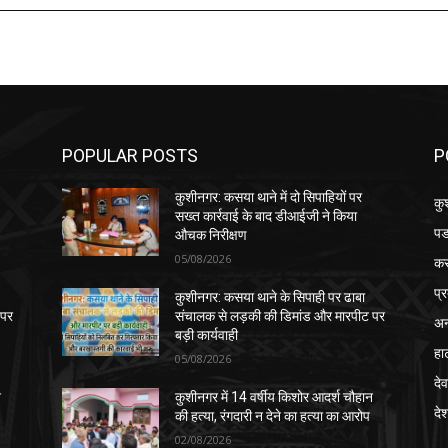
POPULAR POSTS
P
कुशीनगर: कसया थाने में दो सिपाहियों पर
कु
सख्त कार्रवाई के बाद डीआईजी ने किया
पड
औचक निरीक्षण
05/08/2026
क
प्
कुशीनगर: कसया थाने के सिपाही पर ढाबा
 पर
संचालक से लड़की की डिमांड और मारपीट पर
अन
बड़ी कार्यवाही
हा
05/08/2026
देव
न
कुशीनगर में 14 वर्षीय किशोर आदर्श चौहान
दे
की हत्या, रंगदारी न देने का हत्या का आरोप
02/08/2026