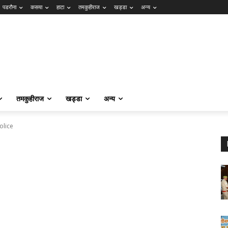
पडरौना
कसया
हाटा
तमकुहीराज
खड्डा
अन्य
तमकुहीराज
खड्डा
अन्य
olice