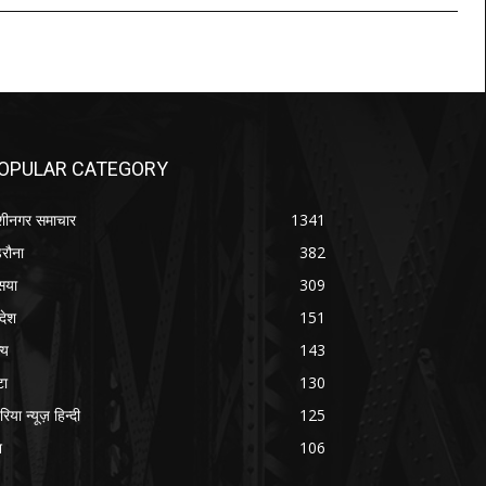
OPULAR CATEGORY
शीनगर समाचार
1341
रौना
382
सया
309
रदेश
151
्य
143
टा
130
रिया न्यूज़ हिन्दी
125
श
106