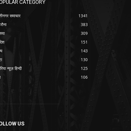
OPULAR CATEGORY
शीनगर समाचार
1341
रौना
383
सया
309
रदेश
151
्य
143
टा
130
रिया न्यूज़ हिन्दी
125
श
106
OLLOW US