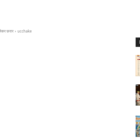
 लेकर फ़रार
ucchake