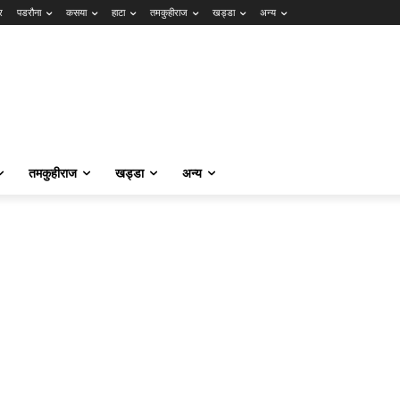
र
पडरौना
कसया
हाटा
तमकुहीराज
खड्डा
अन्य
तमकुहीराज
खड्डा
अन्य