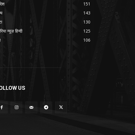
रदेश
151
्य
143
टा
130
रिया न्यूज़ हिन्दी
125
श
106
OLLOW US