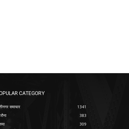
OPULAR CATEGORY
शीनगर समाचार
1341
रौना
383
सया
309