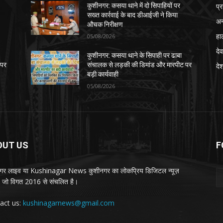
प्
कुशीनगर: कसया थाने में दो सिपाहियों पर
सख्त कार्रवाई के बाद डीआईजी ने किया
अन
औचक निरीक्षण
हा
05/08/2026
देव
कुशीनगर: कसया थाने के सिपाही पर ढाबा
 पर
संचालक से लड़की की डिमांड और मारपीट पर
दे
बड़ी कार्यवाही
05/08/2026
OUT US
F
गर लाइव या Kushinagar News कुशीनगर का लोकप्रिय डिजिटल न्यूज़
ल, जो विगत 2016 से संचलित है।
act us:
kushinagarnews@gmail.com