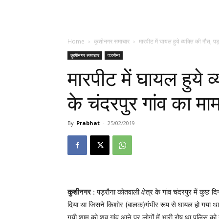
Home
कुशीनगर समाचार
मारपीट में घायल हुये व्यक्ति की मौत, पड़रौ
कुशीनगर समाचार
पडरौना
मारपीट में घायल हुये व्
के चंदरपुर गांव का म
By
Prabhat
-
25/02/2019
कुशीनगर
: पड़रौना कोतवाली क्षेत्र के गांव चंदरपुर में कुछ दिन
दिया था जिसने किशोर (बालक)गंभीर रूप से घायल हो गया थ
गयी शाम को शव गांव आने पर लोगों में भारी रोष था पुलिस को 