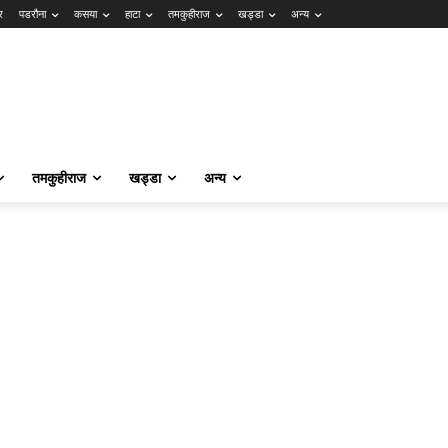
र
पडरौना
कसया
हाटा
तमकुहीराज
खड्डा
अन्य
तमकुहीराज
खड्डा
अन्य