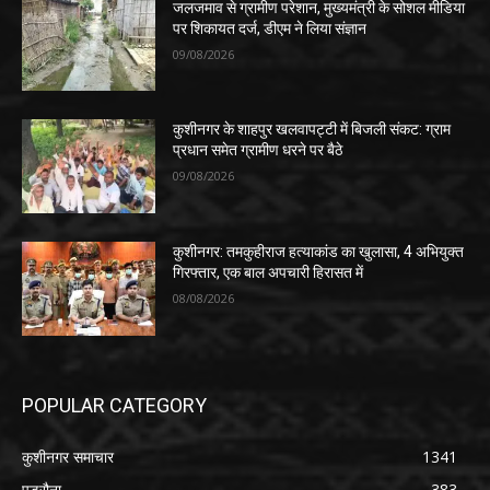
जलजमाव से ग्रामीण परेशान, मुख्यमंत्री के सोशल मीडिया
पर शिकायत दर्ज, डीएम ने लिया संज्ञान
09/08/2026
कुशीनगर के शाहपुर खलवापट्टी में बिजली संकट: ग्राम
प्रधान समेत ग्रामीण धरने पर बैठे
09/08/2026
कुशीनगर: तमकुहीराज हत्याकांड का खुलासा, 4 अभियुक्त
गिरफ्तार, एक बाल अपचारी हिरासत में
08/08/2026
POPULAR CATEGORY
कुशीनगर समाचार
1341
पडरौना
383