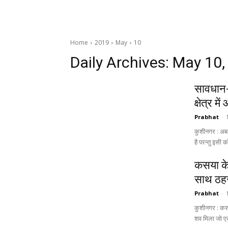
Home
2019
May
10
Daily Archives: May 10
सावधान- 
क्षेत्र 
Prabhat
-
कुशीनगर : अब 
है परन्तु इसी 
कसया के 
साथ ठहर
Prabhat
-
कुशीनगर : कसय
शव मिला जो ए