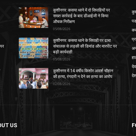
कुशीनगर: कसया थाने में दो सिपाहियों पर
कु
सख्त कार्रवाई के बाद डीआईजी ने किया
पड
औचक निरीक्षण
05/08/2026
क
प्
कुशीनगर: कसया थाने के सिपाही पर ढाबा
 पर
संचालक से लड़की की डिमांड और मारपीट पर
अन
बड़ी कार्यवाही
हा
05/08/2026
देव
न
कुशीनगर में 14 वर्षीय किशोर आदर्श चौहान
दे
की हत्या, रंगदारी न देने का हत्या का आरोप
02/08/2026
OUT US
F