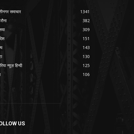
शीनगर समाचार
1341
रौना
382
सया
309
रदेश
151
्य
143
टा
130
रिया न्यूज़ हिन्दी
125
श
106
OLLOW US