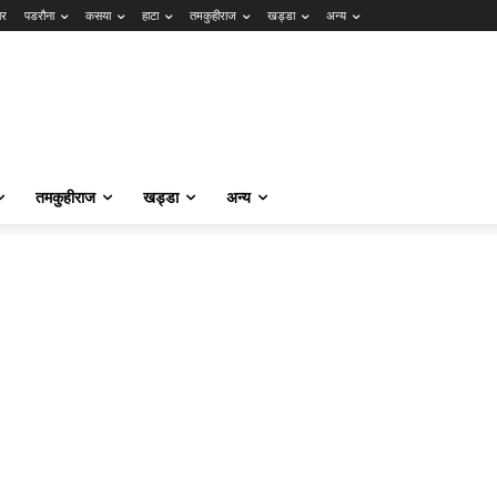
ार
पडरौना
कसया
हाटा
तमकुहीराज
खड्डा
अन्य
तमकुहीराज
खड्डा
अन्य