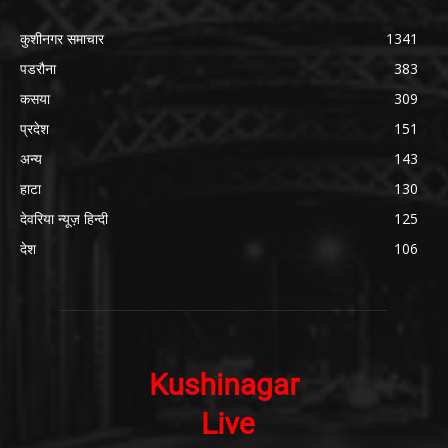
कुशीनगर समाचार
1341
पडरौना
383
कसया
309
प्रदेश
151
अन्य
143
हाटा
130
देवरिया न्यूज़ हिन्दी
125
देश
106