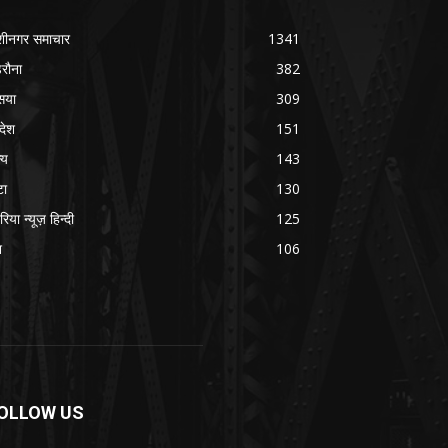
शीनगर समाचार
1341
रौना
382
सया
309
रदेश
151
्य
143
टा
130
रिया न्यूज़ हिन्दी
125
श
106
OLLOW US