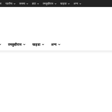
ार
पडरौना
कसया
हाटा
तमकुहीराज
खड्डा
अन्य
तमकुहीराज
खड्डा
अन्य