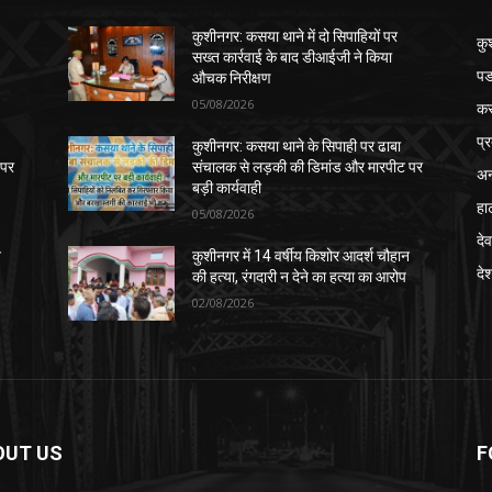
कुशीनगर: कसया थाने में दो सिपाहियों पर
कु
सख्त कार्रवाई के बाद डीआईजी ने किया
पड
औचक निरीक्षण
05/08/2026
क
प्
कुशीनगर: कसया थाने के सिपाही पर ढाबा
 पर
संचालक से लड़की की डिमांड और मारपीट पर
अन
बड़ी कार्यवाही
हा
05/08/2026
देव
न
कुशीनगर में 14 वर्षीय किशोर आदर्श चौहान
दे
की हत्या, रंगदारी न देने का हत्या का आरोप
02/08/2026
OUT US
F