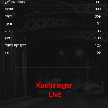
कुशीनगर समाचार
1341
पडरौना
383
कसया
309
प्रदेश
151
अन्य
143
हाटा
130
देवरिया न्यूज़ हिन्दी
125
देश
106