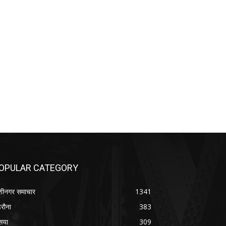
OPULAR CATEGORY
शीनगर समाचार
1341
रौना
383
सया
309