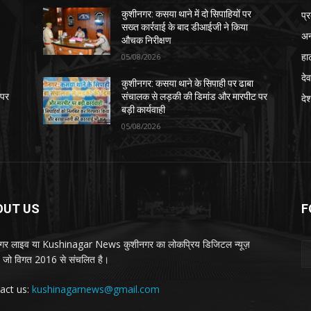
प्
कुशीनगर: कसया थाने में दो सिपाहियों पर
सख्त कार्रवाई के बाद डीआईजी ने किया
अन
औचक निरीक्षण
हा
05/08/2026
देव
कुशीनगर: कसया थाने के सिपाही पर ढाबा
 पर
संचालक से लड़की की डिमांड और मारपीट पर
दे
बड़ी कार्यवाही
05/08/2026
OUT US
F
गर लाइव या Kushinagar News कुशीनगर का लोकप्रिय डिजिटल न्यूज़
ल, जो विगत 2016 से संचलित है।
act us:
kushinagarnews@gmail.com