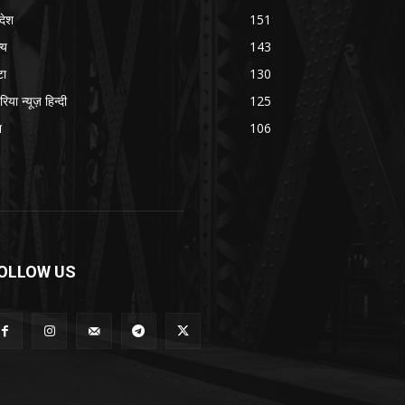
रदेश
151
्य
143
टा
130
रिया न्यूज़ हिन्दी
125
श
106
OLLOW US