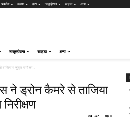
पडरौना
कसया
हाटा
तमकुहीराज
खड्डा
अन्य
तमकुहीराज
खड्डा
अन्य
 ताजिया व जुलूस मार्गों का...
 ने ड्रोन कैमरे से ताजिया
ा निरीक्षण
742
0