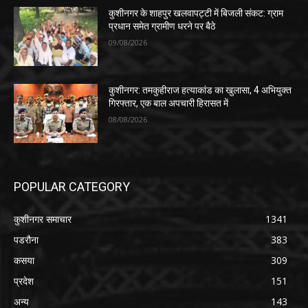
कुशीनगर के शाहपुर खलवापट्टी में बिजली संकट: ग्राम
प्रधान समेत ग्रामीण धरने पर बैठे
09/08/2026
कुशीनगर: तमकुहीराज हत्याकांड का खुलासा, 4 अभियुक्त
गिरफ्तार, एक बाल अपचारी हिरासत में
08/08/2026
POPULAR CATEGORY
कुशीनगर समाचार
1341
पडरौना
383
कसया
309
प्रदेश
151
अन्य
143