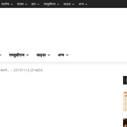
पडरौना
कसया
हाटा
तमकुहीराज
खड्डा
अन्य
तमकुहीराज
खड्डा
अन्य
ई सामने…
20191114_074856