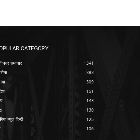
OPULAR CATEGORY
शीनगर समाचार
1341
रौना
383
सया
309
रदेश
151
्य
143
टा
130
रिया न्यूज़ हिन्दी
125
श
106