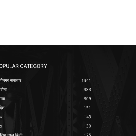
OPULAR CATEGORY
शीनगर समाचार
1341
रौना
383
सया
309
रदेश
151
्य
143
टा
130
रिया न्यूज़ हिन्दी
125