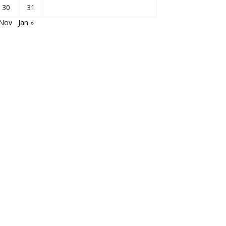
30
31
 Nov
Jan »