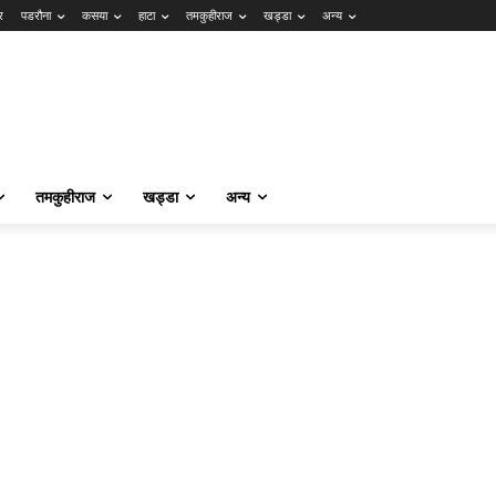
र
पडरौना
कसया
हाटा
तमकुहीराज
खड्डा
अन्य
तमकुहीराज
खड्डा
अन्य