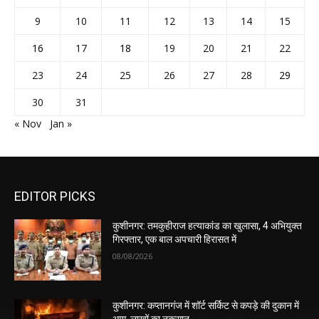
9
10
11
12
13
14
15
16
17
18
19
20
21
22
23
24
25
26
27
28
29
30
31
« Nov
Jan »
EDITOR PICKS
कुशीनगर: तमकुहीराज हत्याकांड का खुलासा, 4 अभियुक्त
गिरफ्तार, एक बाल अपचारी हिरासत में
08/08/2026
कुशीनगर: कप्तानगंज में शॉर्ट सर्किट से कपड़े की दुकान में
आग, लाखों का नुकसान