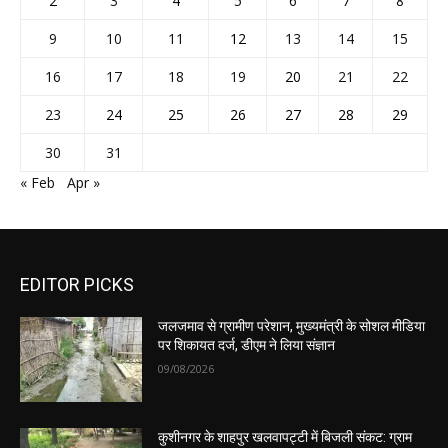
2
3
4
5
6
7
8
9
10
11
12
13
14
15
16
17
18
19
20
21
22
23
24
25
26
27
28
29
30
31
« Feb
Apr »
EDITOR PICKS
जलजमाव से ग्रामीण परेशान, मुख्यमंत्री के सोशल मीडिया
पर शिकायत दर्ज, डीएम ने लिया संज्ञान
09/08/2026
कुशीनगर के शाहपुर खलवापट्टी में बिजली संकट: ग्राम