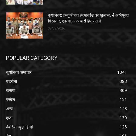
कुशीनगर: तमकुहीराज हत्याकांड का खुलासा, 4 अभियुक्त
गिरफ्तार, एक बाल अपचारी हिरासत में
08/08/2026
POPULAR CATEGORY
कुशीनगर समाचार
1341
पडरौना
383
कसया
309
प्रदेश
151
अन्य
143
हाटा
130
देवरिया न्यूज़ हिन्दी
125
देश
106