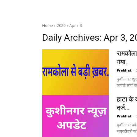
Home
2020
Apr
3
Daily Archives: Apr 3, 
रामकोला 
गया…
Prabhat
-
कुशीनगर : शुक्
जमाती लोगों को
हाटा के 
दर्ज…
Prabhat
-
कुशीनगर : कोर
चहारदीवारी फा