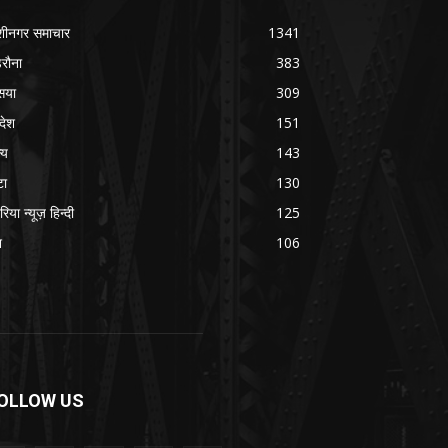
शीनगर समाचार
1341
रौना
383
सया
309
रदेश
151
्य
143
टा
130
रिया न्यूज़ हिन्दी
125
श
106
OLLOW US