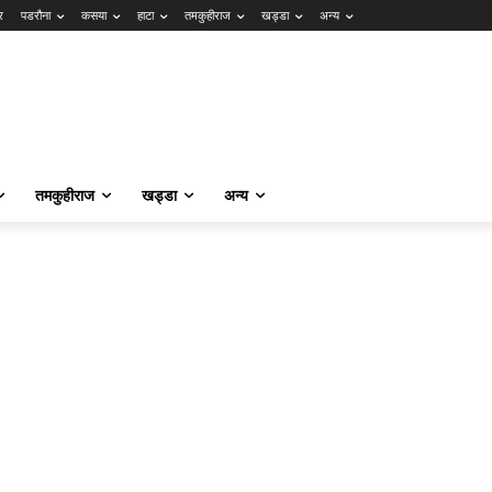
र
पडरौना
कसया
हाटा
तमकुहीराज
खड्डा
अन्य
तमकुहीराज
खड्डा
अन्य