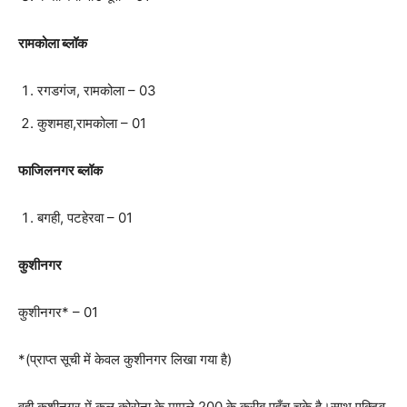
रामकोला ब्लॉक
रगडगंज, रामकोला – 03
कुशमहा,रामकोला – 01
फाजिलनगर ब्लॉक
बगही, पटहेरवा – 01
कुशीनगर
कुशीनगर* – 01
*(प्राप्त सूची में केवल कुशीनगर लिखा गया है)
वही कुशीनगर में कुल कोरोना के मामले 200 के
करीब पहुँच चुके है।साथ एक्टिव